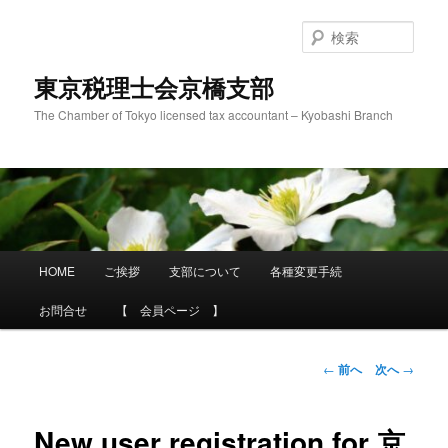
メ
イ
検
ン
索
コ
東京税理士会京橋支部
ン
The Chamber of Tokyo licensed tax accountant – Kyobashi Branch
テ
ン
ツ
へ
移
動
メ
HOME
ご挨拶
支部について
各種変更手続
イ
ン
お問合せ
【 会員ページ 】
メ
ニ
ュ
投
←
前へ
次へ
→
ー
稿
ナ
ビ
New user registration for 京