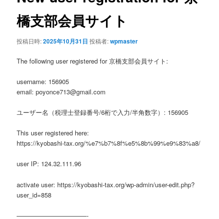
ゲ
ー
橋支部会員サイト
シ
ョ
投稿日時:
2025年10月31日
投稿者:
wpmaster
ン
The following user registered for 京橋支部会員サイト:
username: 156905
email: poyonce713@gmail.com
ユーザー名（税理士登録番号/6桁で入力/半角数字）: 156905
This user registered here:
https://kyobashi-tax.org/%e7%b7%8f%e5%8b%99%e9%83%a8/
user IP: 124.32.111.96
activate user: https://kyobashi-tax.org/wp-admin/user-edit.php?
user_id=858
———————————-