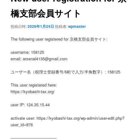
ゲ
ー
橋支部会員サイト
シ
ョ
投稿日時:
2026年1月24日
投稿者:
wpmaster
ン
The following user registered for 京橋支部会員サイト:
username: 158125
email: arsenal4135@gmail.com
ユーザー名（税理士登録番号/6桁で入力/半角数字）: 158125
This user registered here:
https://kyobashi-tax.org/
user IP: 124.35.15.44
activate user: https://kyobashi-tax.org/wp-admin/user-edit.php?
user_id=876
———————————-