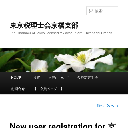
メ
イ
検
ン
索
コ
東京税理士会京橋支部
ン
The Chamber of Tokyo licensed tax accountant – Kyobashi Branch
テ
ン
ツ
へ
移
動
メ
HOME
ご挨拶
支部について
各種変更手続
イ
ン
お問合せ
【 会員ページ 】
メ
ニ
ュ
投
←
前へ
次へ
→
ー
稿
ナ
ビ
New user registration for 京