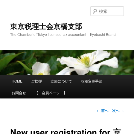
メ
イ
検
ン
索
コ
東京税理士会京橋支部
ン
The Chamber of Tokyo licensed tax accountant – Kyobashi Branch
テ
ン
ツ
へ
移
動
メ
HOME
ご挨拶
支部について
各種変更手続
イ
ン
お問合せ
【 会員ページ 】
メ
ニ
ュ
投
←
前へ
次へ
→
ー
稿
ナ
ビ
New user registration for 京