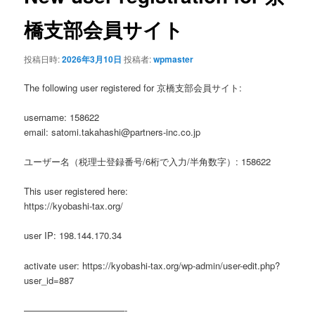
ゲ
ー
橋支部会員サイト
シ
ョ
投稿日時:
2026年3月10日
投稿者:
wpmaster
ン
The following user registered for 京橋支部会員サイト:
username: 158622
email: satomi.takahashi@partners-inc.co.jp
ユーザー名（税理士登録番号/6桁で入力/半角数字）: 158622
This user registered here:
https://kyobashi-tax.org/
user IP: 198.144.170.34
activate user: https://kyobashi-tax.org/wp-admin/user-edit.php?
user_id=887
———————————-