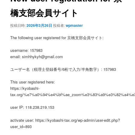
ゲ
ー
橋支部会員サイト
シ
ョ
投稿日時:
2026年3月26日
投稿者:
wpmaster
ン
The following user registered for 京橋支部会員サイト:
username: 157983
email: simhhykyh@gmail.com
ユーザー名（税理士登録番号/6桁で入力/半角数字）: 157983
This user registered here:
https://kyobashi-
tax.org/%e7%a0%94%e4%bf%ae_zoom%e3%83%a9%e3%82%a4%
user IP: 118.238.219.153
activate user: https://kyobashi-tax.org/wp-admin/user-edit.php?
user_id=893