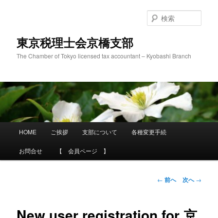
メ
イ
検
ン
索
コ
東京税理士会京橋支部
ン
The Chamber of Tokyo licensed tax accountant – Kyobashi Branch
テ
ン
ツ
へ
移
動
メ
HOME
ご挨拶
支部について
各種変更手続
イ
ン
お問合せ
【 会員ページ 】
メ
ニ
ュ
投
←
前へ
次へ
→
ー
稿
ナ
ビ
New user registration for 京