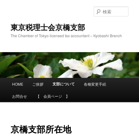
メ
イ
検
ン
索
コ
東京税理士会京橋支部
ン
The Chamber of Tokyo licensed tax accountant – Kyobashi Branch
テ
ン
ツ
へ
移
動
メ
支部について
HOME
ご挨拶
各種変更手続
イ
ン
お問合せ
【 会員ページ 】
メ
ニ
ュ
ー
京橋支部所在地